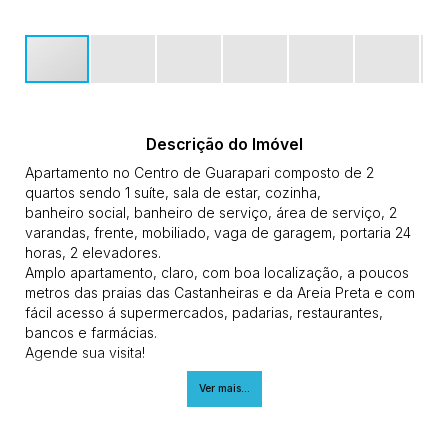
Descrição do Imóvel
Apartamento no Centro de Guarapari composto de 2
quartos sendo 1 suíte, sala de estar, cozinha,
banheiro social, banheiro de serviço, área de serviço, 2
varandas, frente, mobiliado, vaga de garagem, portaria 24
horas, 2 elevadores.
Amplo apartamento, claro, com boa localização, a poucos
metros das praias das Castanheiras e da Areia Preta e com
fácil acesso á supermercados, padarias, restaurantes,
bancos e farmácias.
Agende sua visita!
Imobiliária Gilberto Pinheiro
Ver mais...
(27) 3262-0792
(27) 99515-0060
CRECI 10986 J