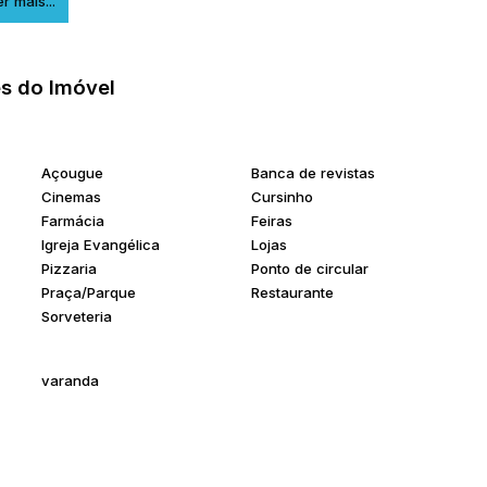
r mais...
nvestir em uma das regiões mais valorizadas da cidade.
s do Imóvel
Açougue
Banca de revistas
Cinemas
Cursinho
Farmácia
Feiras
Igreja Evangélica
Lojas
Pizzaria
Ponto de circular
Praça/Parque
Restaurante
Sorveteria
varanda