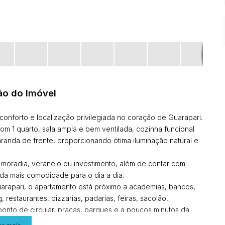
ão do Imóvel
onforto e localização privilegiada no coração de Guarapari.
m 1 quarto, sala ampla e bem ventilada, cozinha funcional
aranda de frente, proporcionando ótima iluminação natural e
a moradia, veraneio ou investimento, além de contar com
da mais comodidade para o dia a dia.
arapari, o apartamento está próximo a academias, bancos,
 restaurantes, pizzarias, padarias, feiras, sacolão,
, ponto de circular, praças, parques e a poucos minutos da
amília merecem.