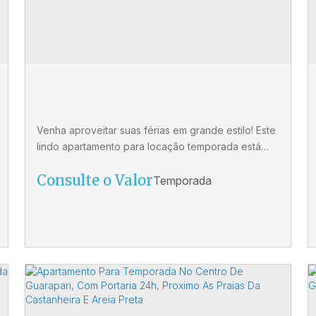
3
3
1
Venha aproveitar suas férias em grande estilo! Este
lindo apartamento para locação temporada está
esperando por você. Com 2 quartos, sendo 1 suíte,
Consulte o Valor
sala ampla, cozinha equipada, banheiro social,
banheiro de serviço e 1 vaga de garagem, você
terá todo o conforto e comodidade que merece.
Além disso, o apartamento conta com ar
condicionado nos quartos, varanda estendida com
a sala,...
Apartamento Para Locação
e
Temporada no Centro de
CEP: 29200-260
,
Rua Joaquim da Silva