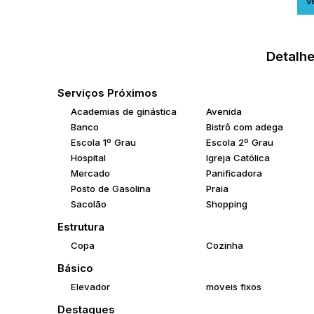
Ve
Uma excelente opção para quem deseja morar bem ou i
Detalhe
Serviços Próximos
Academias de ginástica
Avenida
Banco
Bistrô com adega
Escola 1º Grau
Escola 2º Grau
Hospital
Igreja Católica
Mercado
Panificadora
Posto de Gasolina
Praia
Sacolão
Shopping
Estrutura
Copa
Cozinha
Básico
Elevador
moveis fixos
Destaques