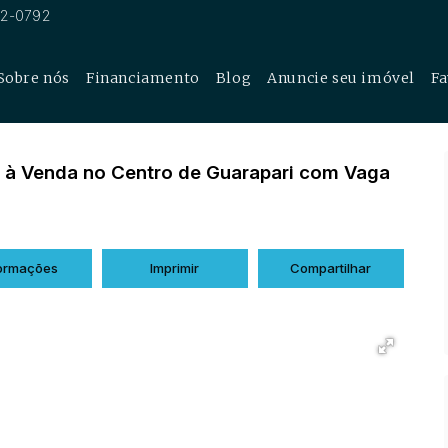
62-0792
Sobre nós
Financiamento
Blog
Anuncie seu imóvel
Fa
cial
 à Venda no Centro de Guarapari com Vaga
formações
Imprimir
Compartilhar