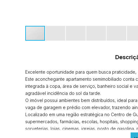
Descriç
Excelente oportunidade para quem busca praticidade, c
Este aconchegante apartamento semimobiliado conta co
integrada à copa, área de serviço, banheiro social e v
agradável incidência do sol da tarde.
O imóvel possui ambientes bem distribuídos, ideal par
vaga de garagem e prédio com elevador, trazendo ain
Localizado em uma região estratégica no Centro de Gu
supermercados, farmácias, escolas, hospitais, shopping,
sorveterias, lojas, cinemas, igrejas, posto de gasolina
praia, oferecendo toda a praticidade que você e sua f