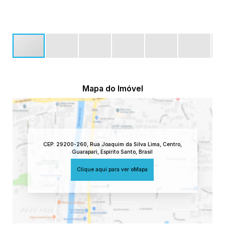
Mapa do Imóvel
CEP: 29200-260
,
Rua Joaquim da Silva Lima
,
Centro
,
Guarapari
,
Espírito Santo
,
Brasil
Clique aqui para ver o
Mapa