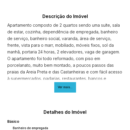
Descrição do Imóvel
Apartamento composto de 2 quartos sendo uma suíte, sala
de estar, cozinha, dependência de empregada, banheiro
de serviço, banheiro social, varanda, área de serviço,
frente, vista para o marr, mobiliado, móveis fixos, sol da
manhã, portaria 24 horas, 2 elevadores, vaga de garagem.
O apartamento foi todo reformado, com piso em
porcelanato, muito bem montado, a poucos passos das
praias da Areia Preta e das Castanheiras e com fácil acesso
à supermercados, padarias, restaurantes, bancos e
academia.
Ver mais...
Agende sua visita!
Imobiliária Gilberto Pinheiro
(27) 3024-0404
(27) 99515-0060
Detalhes do Imóvel
CRECI 10986 J
Básico
Banheiro de empregada