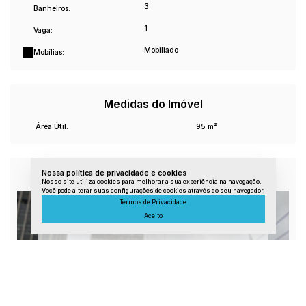
3
Banheiros:
1
Vaga:
Mobiliado
Mobílias:
Medidas do Imóvel
Área Útil:
95 m²
Nossa política de privacidade e cookies
Imagem da Rua do Imóvel
Nosso site utiliza cookies para melhorar a sua experiência na navegação.
Você pode alterar suas configurações de cookies através do seu navegador.
Termos de Privacidade
Aceito
CEP: 29200-260
,
Rua Joaquim da Silva Lima
,
Centro
,
Guarapari
,
Espírito Santo
,
Brasil
Clique aqui e veja a
Imagem da Rua
para o Imóvel