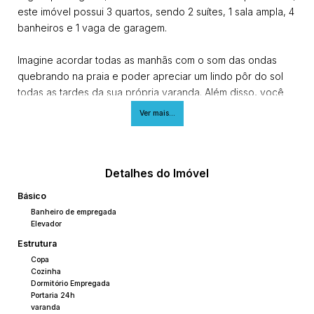
este imóvel possui 3 quartos, sendo 2 suítes, 1 sala ampla, 4
banheiros e 1 vaga de garagem.
Imagine acordar todas as manhãs com o som das ondas
quebrando na praia e poder apreciar um lindo pôr do sol
todas as tardes da sua própria varanda. Além disso, você
terá todo o conforto e comodidade de um apartamento
Ver mais...
bem distribuído, com espaços amplos e bem iluminados.
Com uma localização estratégica, próximo a
supermercados, restaurantes, escolas e diversos outros
serviços, você terá tudo o que precisa ao seu alcance.
Detalhes do Imóvel
Além disso, o condomínio oferece uma infraestrutura
Básico
completa, com piscina, academia, salão de festas e muito
Banheiro de empregada
mais.
Elevador
Não perca esta oportunidade única de viver em um lugar
Estrutura
incrível, onde você poderá desfrutar da tranquilidade e
Copa
beleza que só uma vista para o mar pode proporcionar.
Cozinha
Dormitório Empregada
Agende agora mesmo a sua visita e comece a imaginar
Portaria 24h
como será a sua vida neste maravilhoso apartamento. Seja
varanda