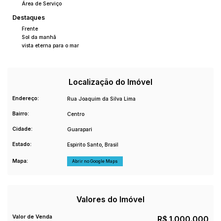
bem-vindo ao seu novo lar!
Área de Serviço
Destaques
Frente
Sol da manhã
vista eterna para o mar
Localização do Imóvel
Endereço:
Rua Joaquim da Silva Lima
Bairro:
Centro
Cidade:
Guarapari
Estado:
Espírito Santo, Brasil
Mapa:
Abrir no Google Maps
Valores do Imóvel
Valor de Venda
R$
1.000.000