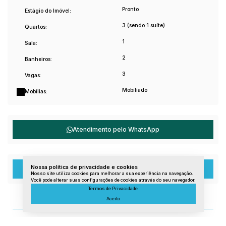
Localização privilegiada em Meaípe
Pronto
Estágio do Imóvel:
Próximo às praias de Guarapari
3 (sendo 1 suíte)
Quartos:
1
Sala:
2
Banheiros:
3
Vagas:
Mobiliado
Mobílias:
Atendimento pelo
WhatsApp
Nossa política de privacidade e cookies
Dúvidas? Nós ligamos!
Nosso site utiliza cookies para melhorar a sua experiência na navegação.
Você pode alterar suas configurações de cookies através do seu navegador.
Termos de Privacidade
Aceito