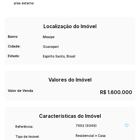
area externa
completo, espaçoso e pronto para desfrutar dos melhores
momentos no litoral capixaba.
Características do Imóvel
Localização do Imóvel
3 quartos
1 suíte
Bairro:
Meaípe
Sala de estar ampla
Cidade:
Guarapari
Cozinha equipada
Banheiro social
Estado:
Espírito Santo, Brasil
Área de serviço
Varanda ampla
Área externa
Valores do Imóvel
Quintal gramado
Piscina com cascata
Valor de Venda
R$
1.600.000
Churrasqueira
Banheiro externo
Imóvel mobiliado
Características do Imóvel
3 vagas de garagem
7992
(9349)
Excelente espaço para lazer
Referência:
Ideal para moradia ou investimento
Residencial
»
Casa
Tipo de Imóvel: