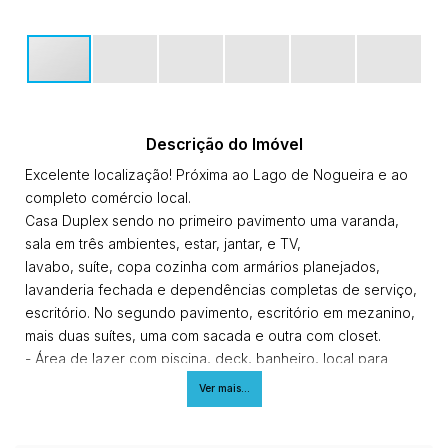
Descrição do Imóvel
Excelente localização! Próxima ao Lago de Nogueira e ao
completo comércio local.
Casa Duplex sendo no primeiro pavimento uma varanda,
sala em três ambientes, estar, jantar, e TV,
lavabo, suíte, copa cozinha com armários planejados,
lavanderia fechada e dependências completas de serviço,
escritório. No segundo pavimento, escritório em mezanino,
mais duas suítes, uma com sacada e outra com closet.
- Área de lazer com piscina, deck, banheiro, local para
sauna e espaço gourmet com estrutura completa de
Ver mais...
churrasqueira.
- 5 vagas de garagem