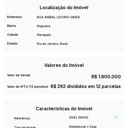
- Aquecimento a gás
- Portão eletrônico
Localização do Imóvel
- Monitoramento por CFTV.
Endereço:
RUA ANÍBAL LIDORIO VIEIRA
- Lareira
Bairro:
Nogueira
Agende sua visita!
Imobiliária Gilberto Pinheiro
Cidade:
Petrópolis
(27) 99515-0060
Estado:
Rio de Janeiro, Brasil
CRECI 10986 J
Valores do Imóvel
Valor de Venda
R$
1.800.000
R$
292 divididos em 12 parcelas
Valor do IPTU (12 parcelas)
Características do Imóvel
6582
(8040)
Referência:
Residencial
»
Casa
Tipo de Imóvel: