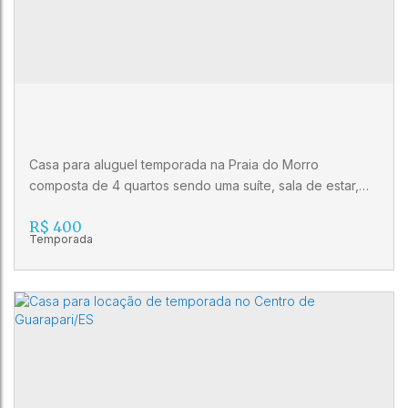
Casa para aluguel temporada na Praia do Morro
composta de 4 quartos sendo uma suíte, sala de estar,
cozinha, banheiro social, varanda, frente, mobiliado, sol
R$
400
da manhã, 4 vagas de garagem, quintal amplo e
churrasqueira.
Casa para Aluguel Temporada na Praia do
Morro em Guarapari Es
CEP: 29216-480
,
Rua Anália Ferreira Ferro
,
Praia do Morro
,
Guarapari
,
Espírito Santo
,
Brasil