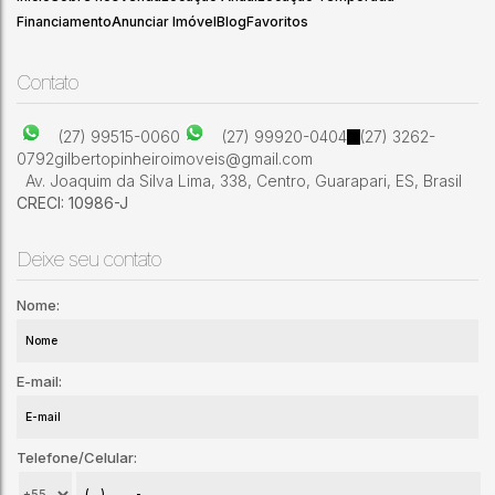
Financiamento
Anunciar Imóvel
Blog
Favoritos
6
4
Contato
(27) 99515-0060
(27) 99920-0404
(27) 3262-
0792
gilbertopinheiroimoveis@gmail.com
Av. Joaquim da Silva Lima
,
338
,
Centro
,
Guarapari
,
ES
,
Brasil
CRECI: 10986-J
Deixe seu contato
Nome:
E-mail:
Telefone/Celular: