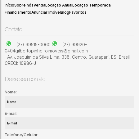
Início
Sobre nós
Venda
Locação Anual
Locação Temporada
Financiamento
Anunciar Imóvel
Blog
Favoritos
3
2
1
Contato
(27) 99515-0060
(27) 99920-
0404
gilbertopinheiroimoveis@gmail.com
Av. Joaquim da Silva Lima
,
338
,
Centro
,
Guarapari
,
ES
,
Brasil
CRECI: 10986-J
Deixe seu contato
Nome:
E-mail:
Telefone/Celular: