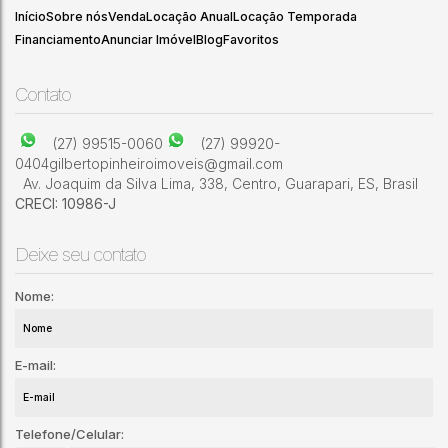
Início
Sobre nós
Venda
Locação Anual
Locação Temporada
Financiamento
Anunciar Imóvel
Blog
Favoritos
1
1
Contato
(27) 99515-0060
(27) 99920-
0404
gilbertopinheiroimoveis@gmail.com
Av. Joaquim da Silva Lima
,
338
,
Centro
,
Guarapari
,
ES
,
Brasil
CRECI: 10986-J
Deixe seu contato
Nome:
E-mail:
Telefone/Celular: