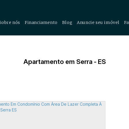
Sobre nós
Financiamento
Blog
Anuncie seu imóvel
Fa
cial
Apartamento em Serra - ES