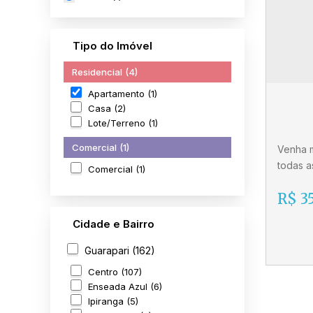
Tipo do Imóvel
Residencial (4)
Apartamento (1)
Casa (2)
Lote/Terreno (1)
Comercial (1)
Venha 
todas a
Comercial (1)
Este be
R$
35
suíte, 
banheir
Cidade e Bairro
móveis 
de gara
Guarapari (162)
Centro (107)
Enseada Azul (6)
Apa
Ipiranga (5)