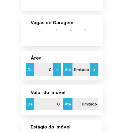
Jardim Paulista (2)
Serra (1)
Parque Residencial Laranjeiras (1)
Vagas de Garagem
1
2
3
4
5
Campos dos Goytacazes (1)
Centro (1)
São Miguel do Gostoso (1)
Área
Centro (1)
De
m²
Até
m²
Valor do Imóvel
De
Até
Estágio do Imóvel