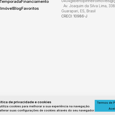
0404
gilbertopinheiroimoveis@
 Temporada
Financiamento
Av. Joaquim da Silva Lima
,
338
 Imóvel
Blog
Favoritos
Guarapari
,
ES
,
Brasil
CRECI: 10986-J
ítica de privacidade e cookies
Termos de P
utiliza cookies para melhorar a sua experiência na navegação.
Acei
lterar suas configurações de cookies através do seu navegador.