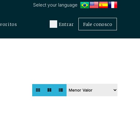
voritos
Entrar
Fale conosco