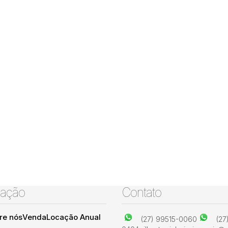
ação
Contato
re nós
Venda
Locação Anual
(27) 99515-0060
(27