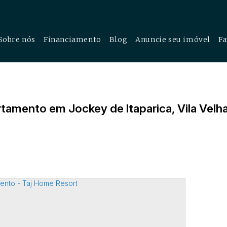
Sobre nós
Financiamento
Blog
Anuncie seu imóvel
Fa
cial
tamento em Jockey de Itaparica, Vila Velha