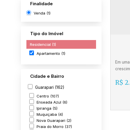
Finalidade
Venda (1)
Tipo do Imóvel
Residencial (1)
Apartamento (1)
Em uma 
crescim
um conc
Cidade e Bairro
R$
2.
transfo
Guarapari (162)
desenvo
privaci
Centro (107)
colocar
Enseada Azul (6)
Ipiranga (5)
definirá
Muquiçaba (4)
Nova Guarapari (2)
Lan
Praia do Morro (37)