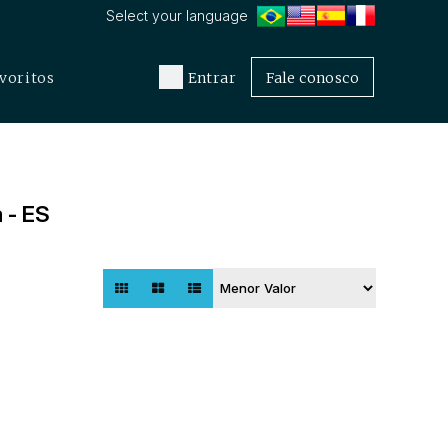
voritos
Entrar
Fale conosco
 - ES