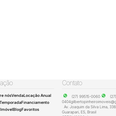
ação
Contato
re nós
Venda
Locação Anual
(27) 99515-0060
(27
0404
gilbertopinheiroimoveis@
 Temporada
Financiamento
Av. Joaquim da Silva Lima
,
338
 Imóvel
Blog
Favoritos
Guarapari
,
ES
,
Brasil