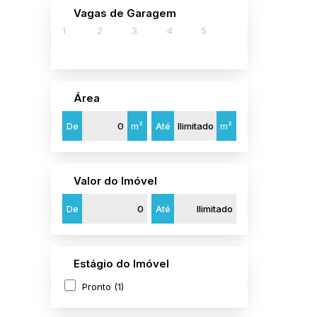
Parque Residencial Laranjeiras (1)
Vagas de Garagem
1
2
3
4
5
Campos dos Goytacazes (1)
Centro (1)
São Miguel do Gostoso (1)
Área
Centro (1)
De
m²
Até
m²
Valor do Imóvel
De
Até
Estágio do Imóvel
Pronto (1)