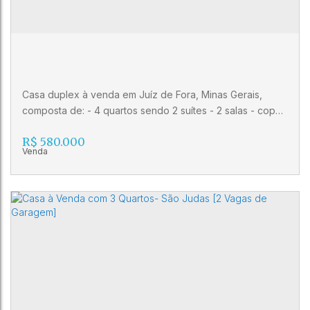
2
1
Casa duplex à venda em Juíz de Fora, Minas Gerais,
composta de: - 4 quartos sendo 2 suítes - 2 salas - copa -
cozinha - banheiro social - área de serviço - área
R$
580.000
externa - varanda - sacada - móveis fixos - 3 vagas de
garagem - quintal - área de lazer com churrasqueira e
banheiro Imóvel com sol da manhã e da tarde.
Casa duplex à venda em Juíz de Fora MG
CEP: 36050-470
,
Rua Maria Luiza Alves
,
Progresso
,
Juiz
de Fora
,
Minas Gerais
,
Brasil