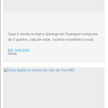
3
3
1
Casa à venda no bairro Ipiranga em Guarapari composta
de 2 quartos, sala de estar, cozinha e banheiro social.
R$
500.000
Casa à venda no bairro Ipiranga em
Guarapari com 2 quartos
CEP: 29201-022
,
.
,
Ipiranga
,
Guarapari
,
Espírito Santo
,
Brasil