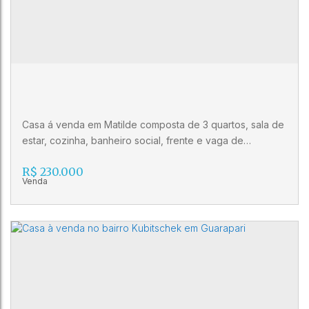
Casa á venda em Matilde composta de 3 quartos, sala de
estar, cozinha, banheiro social, frente e vaga de
garagem. Agende sua visita! Imobiliária Gilberto Pinheiro
R$
230.000
(27) 3024-0404 (27) 99515-0060 CRECI 10986 J
Casa á venda em Matilde
CEP: 29240-000
,
Rua Orlindo Donadello
,
Alfredo Chaves
,
Espírito Santo
,
Brasil