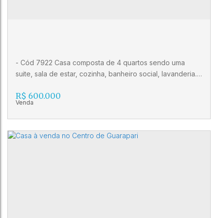
3
1
- Cód 7922 Casa composta de 4 quartos sendo uma
suite, sala de estar, cozinha, banheiro social, lavanderia. -
Ampla área de lazer com duas piscinas e área gourmet,
R$
600.000
playground com área gramada. - 4 vagas de garagem
internas e 2 vagas de garagem externas
Casa com excelente lazer, 4 quartos, em
Nova Guarapari
CEP: 29206-560
,
Rua Jasmim
,
Nova Guarapari
,
Guarapari
,
Espírito Santo
,
Brasil