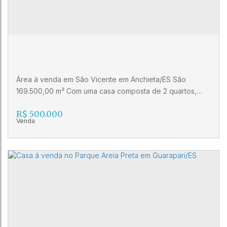
3
3
Área á venda em São Vicente em Anchieta/ES São
169.500,00 m² Com uma casa composta de 2 quartos,
sala de estar, cozinha, e área de lazer com churrasqueira.
R$
500.000
Agende sua visita! Imobiliária Gilberto Pinheiro (27) 3024-
0404 (27) 99515-0060 CRECI 10986 J
Área á venda em São Vicente em
Anchieta/ES
CEP: 29650-000
,
.
,
Anchieta
,
Espírito Santo
,
Brasil