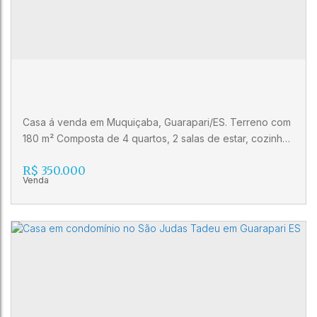
7
3
Casa á venda em Muquiçaba, Guarapari/ES. Terreno com
180 m² Composta de 4 quartos, 2 salas de estar, cozinha,
copa, banheiro de serviço, banheiro social, área de
R$
350.000
serviço, mobiliado. Agenda sua visita! Imobiliária Gilberto
Pinheiro (27) 3262-0792 (27) 99515-0060 CRECI 10986 J
Casa com 4 quartos á venda no bairro
Muquiçaba em Guarapari/ES
CEP: 29214-140
,
Rua Florisbela Lino Bandeira
,
Muquiçaba
,
Guarapari
,
Espírito Santo
,
Brasil