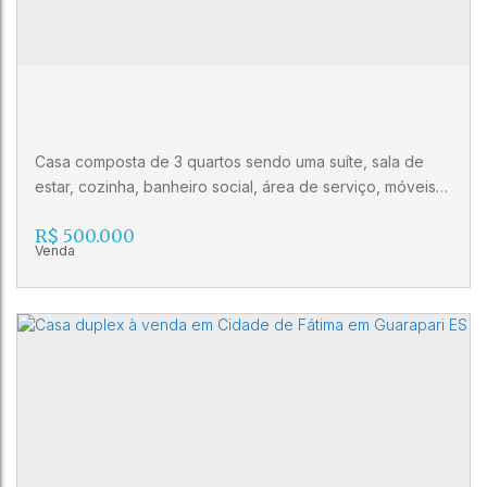
6
3
Casa composta de 3 quartos sendo uma suíte, sala de
estar, cozinha, banheiro social, área de serviço, móveis
fixos, quintal amplo, 3 vagas de garagem, despensasm
R$
500.000
reservatório de água de 3.500 litros, canil. Agende sua
visita! Imobiliária Gilberto Pinheiro (27) 3024-0404 (27)
99515-0060 CRECI 10986 J
Casa no bairro Independência em
Guarapari
CEP: 29202-470
,
Rua Eugenio Cardoso Bodart
,
Olaria
,
Guarapari
,
Espírito Santo
,
Brasil