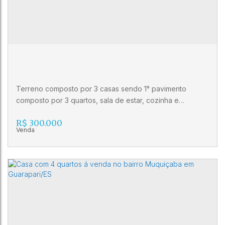
3
1
Terreno composto por 3 casas sendo 1° pavimento
composto por 3 quartos, sala de estar, cozinha e
banheiro social, 2° pavimento composto por 2 quartos,
R$
300.000
sala de estar, cozinha e banheiro social e casa nos
fundos composta por 2 quartos, sala de estar, cozinha e
banheiro social.
Casa à venda no bairro Kubitschek em
Guarapari
CEP: 29203-020
,
Avenida Presidente Juscelino Kubistchek
de Oliveira
,
Kubitschek
,
Guarapari
,
Espírito Santo
,
Brasil