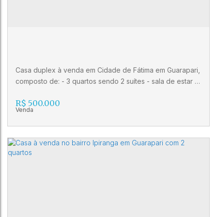
3
2
Casa duplex à venda em Cidade de Fátima em Guarapari,
composto de: - 3 quartos sendo 2 suítes - sala de estar -
cozinha - banheiro social - varanda - 1 vaga de garagem
R$
500.000
- área de lazer com churrasqueira Ótima iluminação e
ventilação, sol da manhã, amplo quintal.
Casa duplex à venda em Cidade de Fátima
em Guarapari ES
CEP: 29212-130
,
Rua Benedito José Lira Monjardim
,
Fátima
Cidade Jardim
,
Guarapari
,
Espírito Santo
,
Brasil