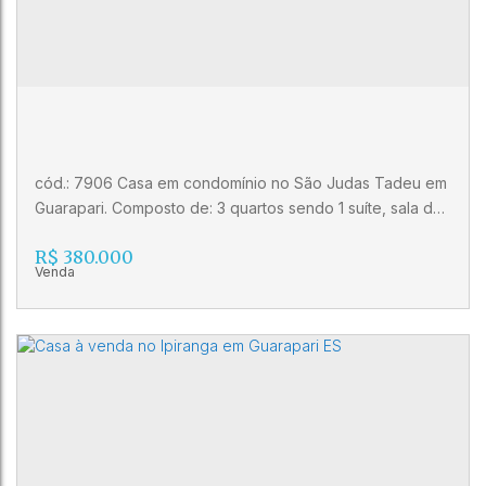
4
cód.: 7906 Casa em condomínio no São Judas Tadeu em
Guarapari. Composto de: 3 quartos sendo 1 suíte, sala de
estar, cozinha, banheiro social, banheiro de serviço, área
R$
380.000
de mserviço, dependência de empregada, 1 vaga de
garagem. Posição: Frente. Agende sua visita! Imobiliária
Gilberto Pinheiro (27) 3024-0404 (27) 99515-0060 CRECI
10986 J
Casa em condomínio no São Judas Tadeu
em Guarapari ES
CEP: 29200-570
,
Rua Edson Ramalhete Coutinho
,
São
Judas Tadeu
,
Guarapari
,
Espírito Santo
,
Brasil