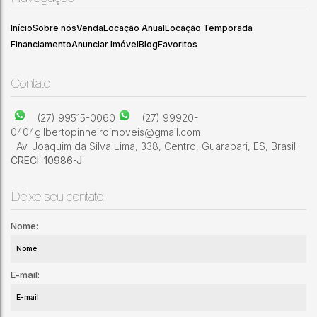
4
3
3
Início
Sobre nós
Venda
Locação Anual
Locação Temporada
Financiamento
Anunciar Imóvel
Blog
Favoritos
Contato
(27) 99515-0060
(27) 99920-
0404
gilbertopinheiroimoveis@gmail.com
Av. Joaquim da Silva Lima
,
338
,
Centro
,
Guarapari
,
ES
,
Brasil
CRECI: 10986-J
Deixe seu contato
Nome:
E-mail: