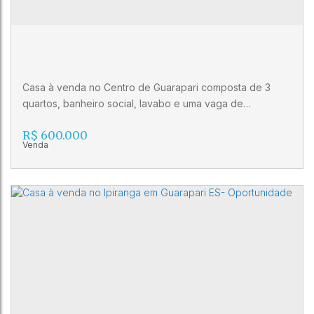
4
3
Casa à venda no Centro de Guarapari composta de 3
quartos, banheiro social, lavabo e uma vaga de
garagem. Características 3 Quartos, Banheiro social,
R$
600.000
Lavabo, Vaga de Garagem
Casa à venda no Centro de Guarapari
CEP: 29200-120
,
Rua Doutor Aristides Carvalho, 125
,
Centro
,
Guarapari
,
Espírito Santo
,
Brasil