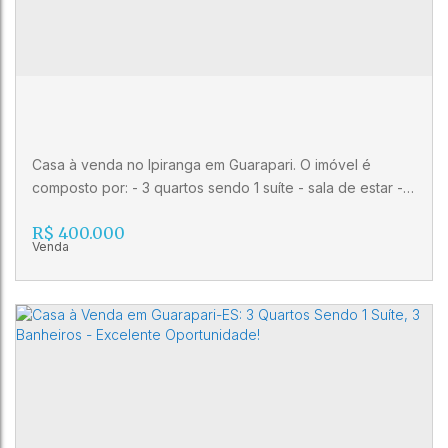
3
3
1
Casa à venda no Ipiranga em Guarapari. O imóvel é
composto por: - 3 quartos sendo 1 suíte - sala de estar -
cozinha - área de serviço - 2 banheiros sociais - terraço -
R$
400.000
1 banheiro no terraço - varanda - 1 vaga de garagem
Casa à venda no Ipiranga em Guarapari ES
CEP: 29201-020
,
Rua Cachoeiro de Itapemirim
,
Ipiranga
,
Guarapari
,
Espírito Santo
,
Brasil