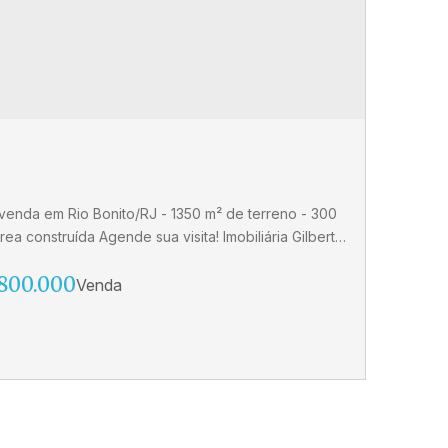
venda em Rio Bonito/RJ - 1350 m² de terreno - 300
rea construída Agende sua visita! Imobiliária Gilberto
o (27) 3024-0404 (27) 99515-0060 CRECI 10986 J
800.000
a à venda de 2 Quartos em Rio