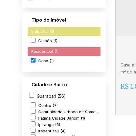
Tipo do Imóvel
Industrial (1)
Galpão (1)
Residencial (1)
Casa (1)
Casa á 
m² de á
Pinheir
Cidade e Bairro
R$
1.
Guarapari (56)
Centro (7)
Comunidade Urbana de Samambaia (1)
Fátima Cidade Jardim (1)
Ipiranga (6)
Cas
Itapebussu (4)