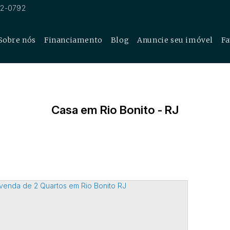
62-0792
Sobre nós
Financiamento
Blog
Anuncie seu imóvel
Fa
cial
Casa em Rio Bonito - RJ