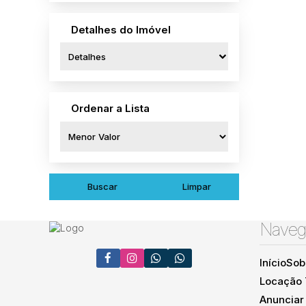
Centro (1)
Detalhes do Imóvel
Campos dos Goytacazes (1)
Parque Santa Maria (1)
Detalhes
Petrópolis (1)
Nogueira (1)
Ordenar a Lista
Silva Jardim (1)
Aldeia Velha (1)
Buscar
Limpar
Naveg
Início
Sob
Locação
Anunciar