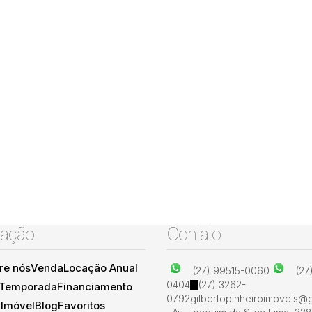
ação
Contato
re nós
Venda
Locação Anual
(27) 99515-0060
(27
0404
(27) 3262-
 Temporada
Financiamento
0792
gilbertopinheiroimoveis@
 Imóvel
Blog
Favoritos