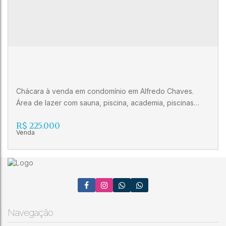
Chácara à venda em condomínio em Alfredo Chaves.
Área de lazer com sauna, piscina, academia, piscinas
naturais e churrasqueira.
R$
225.000
Chácara à venda em condomínio em
Alfredo Chaves
Navegação
CEP: 29240-000
,
..
,
Alfredo Chaves
,
Espírito Santo
,
Brasil