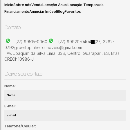
Início
Sobre nós
Venda
Locação Anual
Locação Temporada
Financiamento
Anunciar Imóvel
Blog
Favoritos
Contato
(27) 99515-0060
(27) 99920-0404
(27) 3262-
0792
gilbertopinheiroimoveis@gmail.com
Av. Joaquim da Silva Lima
,
338
,
Centro
,
Guarapari
,
ES
,
Brasil
CRECI: 10986-J
Deixe seu contato
Nome:
E-mail:
Telefone/Celular: