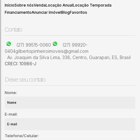
Início
Sobre nós
Venda
Locação Anual
Locação Temporada
Financiamento
Anunciar Imóvel
Blog
Favoritos
Contato
(27) 99515-0060
(27) 99920-
0404
gilbertopinheiroimoveis@gmail.com
Av. Joaquim da Silva Lima
,
338
,
Centro
,
Guarapari
,
ES
,
Brasil
CRECI: 10986-J
Deixe seu contato
Nome:
E-mail:
Telefone/Celular: