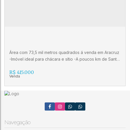
Área com 73,5 mil metros quadrados á venda em Aracruz
-Imóvel ideal para chácara e sítio -A poucos km de Santa
Rosa, área urbana de Aracruz Agende sua visita!
R$
415.000
Imobiliária Gilberto Pinheiro (27) 3024-0404 (27) 99515-
0060 CRECI 10986 J
Área com 73,5 mil metros quadrados á
venda em Aracruz
Navegação
CEP: 29190-000
,
Aracruz
,
Aracruz
,
Espírito Santo
,
Brasil