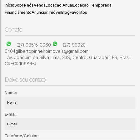
Início
Sobre nós
Venda
Locação Anual
Locação Temporada
Financiamento
Anunciar Imóvel
Blog
Favoritos
1
1
Contato
(27) 99515-0060
(27) 99920-
0404
gilbertopinheiroimoveis@gmail.com
Av. Joaquim da Silva Lima
,
338
,
Centro
,
Guarapari
,
ES
,
Brasil
CRECI: 10986-J
Deixe seu contato
Nome:
E-mail:
Telefone/Celular: