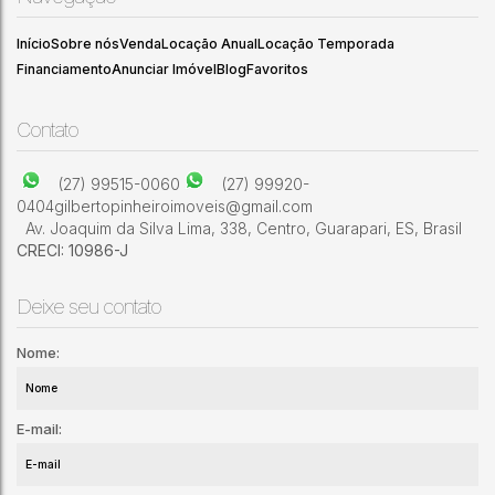
CEP: 29315-804
,
RUA PLÁCIDO PEREIRA DA SILVA
,
Rui Pinto
Bandeira
,
Cachoeiro de Itapemirim
,
Espírito Santo
,
Brasil
Início
Sobre nós
Venda
Locação Anual
Locação Temporada
Financiamento
Anunciar Imóvel
Blog
Favoritos
1
2
Contato
(27) 99515-0060
(27) 99920-
0404
gilbertopinheiroimoveis@gmail.com
Av. Joaquim da Silva Lima
,
338
,
Centro
,
Guarapari
,
ES
,
Brasil
CRECI: 10986-J
Deixe seu contato
Nome:
E-mail: