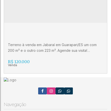
Terreno à venda em Jabaraí em Guarapari/ES um com
200 m² e o outro com 223 m². Agende sua visita!
Imobiliária Gilberto Pinheiro (27) 3262-0792 (27) 99515-
R$
120.000
0060 CRECI 10986 J
Terreno à venda em Jabaraí em
Guarapari/ES
Navegação
CEP: 29220-400
,
Jabaraí
,
Jabaraí
,
Guarapari
,
Espírito
Santo
,
Brasil