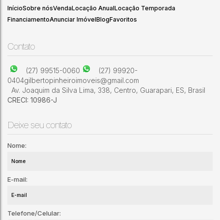
Início
Sobre nós
Venda
Locação Anual
Locação Temporada
Financiamento
Anunciar Imóvel
Blog
Favoritos
Contato
(27) 99515-0060
(27) 99920-
0404
gilbertopinheiroimoveis@gmail.com
Av. Joaquim da Silva Lima
,
338
,
Centro
,
Guarapari
,
ES
,
Brasil
CRECI: 10986-J
Deixe seu contato
Nome:
E-mail:
Telefone/Celular: