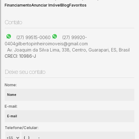
Financiamento
Anunciar Imóvel
Blog
Favoritos
Contato
(27) 99515-0060
(27) 99920-
0404
gilbertopinheiroimoveis@gmail.com
Av. Joaquim da Silva Lima
,
338
,
Centro
,
Guarapari
,
ES
,
Brasil
CRECI: 10986-J
Deixe seu contato
Nome:
E-mail:
Telefone/Celular: