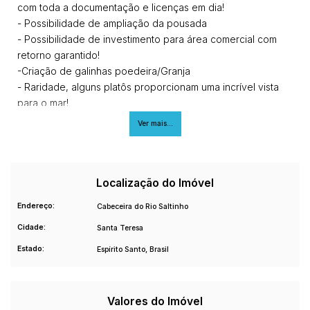
com toda a documentação e licenças em dia!
- Possibilidade de ampliação da pousada
- Possibilidade de investimento para área comercial com
retorno garantido!
-Criação de galinhas poedeira/Granja
- Raridade, alguns platôs proporcionam uma incrível vista
para o mar!
São 60.000,00 m², está legalizado, possui CAR - CCIR - ITR,
Ver mais...
possui lagoa, está há 09 km do Centro de Santa Teresa,
possui 9 Platôs ? para construção foi feita a licença
ambiental, possui certificação de produção Orgânica,
possui 3 nascentes com análise de água potável (nascente
Localização do Imóvel
está lacrada ? possui 02 caixas de água com 5 mil litros
Endereço:
Cabeceira do Rio Saltinho
cada, e mais 3 caixas de 1 mil litros cada ? A ÁGUA que
Cidade:
Santa Teresa
abastece as casas é POR GRAVIDADE, possui 30% da área
de mata atlântica, possui pomar formado, possui 140 metros
Estado:
Espírito Santo, Brasil
de rampa construída com 3 metros quadrados de
calçamento, possui estrada construída em toda
propriedade, não possui nenhuma multa ambiental,
Valores do Imóvel
propriedade com entrada exclusiva, possui uma casa de