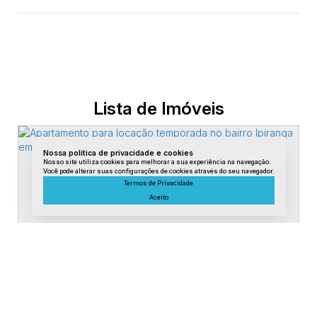
veículos
9 km do Centro Santa Teresa
19km da BR 101
70km de Vitória
70km de COLATINA
Lista de Imóveis
Nossa política de privacidade e cookies
Nosso site utiliza cookies para melhorar a sua experiência na navegação.
Você pode alterar suas configurações de cookies através do seu navegador.
Termos de Privacidade
Aceito