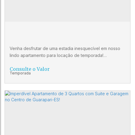
2
2
Venha desfrutar de uma estadia inesquecível em nosso
lindo apartamento para locação de temporada!
Apartamento amplo, claro, com boa localização, próximo
Consulte o Valor
das Praias das Castanheiras e da Areia Preta e com fácil
acesso à supermercados, padarias, restaurantes,
academias, bancos e farmácias. Localizado em um dos
bairros mais charmosos da cidade, nosso apartamento
conta com 2 quartos...
Apartamento de 2 quartos com suíte no
Centro de Guarapari-ES, com 95m² e vaga
CEP: 29200-610
,
Rua Maria Silva
,
Centro
,
Guarapari
,
de garagem. Venha conferir!
Espírito Santo
,
Brasil