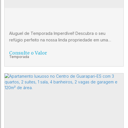
3
2
1
Aluguel de Temporada Imperdível! Descubra o seu
refúgio perfeito na nossa linda propriedade em uma
localização privilegiada! Características do Imóvel: Ótima
Consulte o Valor
Localização: A poucos metros da deslumbrante Praia das
Castanheiras e da Praia da Areia Preta. Varanda Gourmet:
Desfrute de momentos especiais com a família e amigos
na varanda equipada com churrasqueira. Comodidades
Próximas:...
Refúgio na Praia: Aluguel de Temporada
com Varanda Gourmet!
CEP: 29200-360
,
RUA DOUTOR SILVA MELLO
,
Centro
,
Guarapari
,
Espírito Santo
,
Brasil