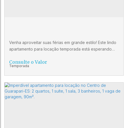
1
1
1
Venha aproveitar suas férias em grande estilo! Este lindo
apartamento para locação temporada está esperando
por você. Com 2 quartos, sendo 1 suíte, sala ampla,
Consulte o Valor
cozinha equipada, banheiro social, banheiro de serviço e
1 vaga de garagem, você terá todo o conforto e
comodidade que merece. Além disso, o apartamento
conta com ar condicionado nos quartos, varanda
estendida com a sala,...
Apartamento Para Locação Temporada no
Centro de Guarapari, Com Internet E Ar
CEP: 29200-260
,
Rua Joaquim da Silva Lima
,
Centro
,
Condicionado
Guarapari
,
Espírito Santo
,
Brasil