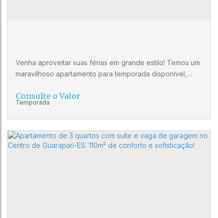
2
4
1
Venha aproveitar suas férias em grande estilo! Temos um
maravilhoso apartamento para temporada disponível,
localizado em uma das áreas mais valorizadas da cidade,
Consulte o Valor
onde você usa a varanda do apartamento como um
camarote particular, uma vez, que você assiste o desfile
das Escolas de Samba e dos Blocos de Carnaval com
todo conforto. Composto de 3 quartos, sendo 1 suíte,
onde você e sua...
Apartamento com ar condicionado para
temporada no Centro de Guarapari ES
CEP: 29200-260
,
Rua Joaquim da Silva Lima
,
Centro
,
Guarapari
,
Espírito Santo
,
Brasil