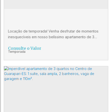
3
3
1
Locação de temporada! Venha desfrutar de momentos
inesquecíveis em nosso belíssimo apartamento de 3
quartos, sendo 1 suíte, localizado em um dos melhores
Consulte o Valor
bairros da cidade. Com uma sala ampla e confortável, 2
banheiros modernos, e 110,00 m2 de área, este é o lugar
perfeito para você e sua família relaxarem e
aproveitarem as férias. Apartamento com ótima
localização, vista para o...
Apartamento de 3 quartos com suíte e
vaga de garagem no Centro de Guarapari-
CEP: 29200-370
,
Rua Simplício Almeida Rodrigues
,
Centro
ES: 110m² de conforto e sofisticação!
,
Guarapari
,
Espírito Santo
,
Brasil