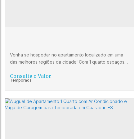
1
1
Venha se hospedar no apartamento localizado em uma
das melhores regiões da cidade! Com 1 quarto espaçoso,
1 sala acolhedora, 1 banheiro, A área total de 40,00 m2,
Consulte o Valor
Mobiliado este imóvel é perfeito para quem busca
praticidade no dia a dia. Apartamento conta com uma
ótima iluminação natural, proporcionando um ambiente
agradável A localização é privilegiada, próxima as
melhores praia...
KITNET PARA TEMPORADA NO CENTRO
DE GUARAPARI ES
CEP: 29200-260
,
Rua Joaquim da Silva Lima
,
Centro
,
Guarapari
,
Espírito Santo
,
Brasil