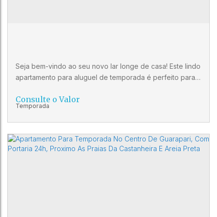
2
2
1
Seja bem-vindo ao seu novo lar longe de casa! Este lindo
apartamento para aluguel de temporada é perfeito para
você que busca conforto, praticidade e uma estadia
Consulte o Valor
inesquecível. Com 3 quartos espaçosos, cada um com
sua própria suíte, você terá todo o conforto e
privacidade que precisa durante a sua estadia. Além
disso, o apartamento conta com uma ampla sala de estar,
perfeita para relaxar...
Aluguel Para Temporada na Praia do
Morro, Guarapari ES
CEP: 29215-580
,
AVENIDA BEIRA MAR
,
Praia do Morro
,
Guarapari
,
Espírito Santo
,
Brasil