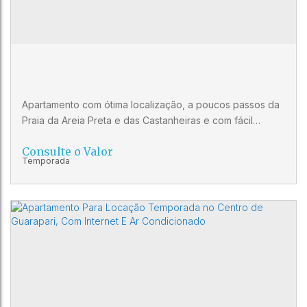
3
3
1
Apartamento com ótima localização, a poucos passos da
Praia da Areia Preta e das Castanheiras e com fácil
acesso à supermercados, padarias, restaurantes, bancos
Consulte o Valor
e farmácias. Apartamento composto de quarto, sala,
cozinha, banheiro social, varanda, área de serviço,
frente, vista para o mar, mobiliado, vaga de garagem e 3
elevadores. Área de lazer completa com piscina, sauna e
salão de...
Apartamento para locação de temporada
na Praia das Castanheiras em Guarapari
CEP: 29200-250
,
Avenida Desembargador Lourival de
Almeida
,
Centro
,
Guarapari
,
Espírito Santo
,
Brasil