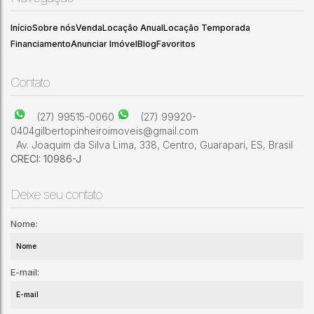
3
4
2
Início
Sobre nós
Venda
Locação Anual
Locação Temporada
Financiamento
Anunciar Imóvel
Blog
Favoritos
Contato
(27) 99515-0060
(27) 99920-
0404
gilbertopinheiroimoveis@gmail.com
Av. Joaquim da Silva Lima
,
338
,
Centro
,
Guarapari
,
ES
,
Brasil
CRECI: 10986-J
Deixe seu contato
Nome:
E-mail: