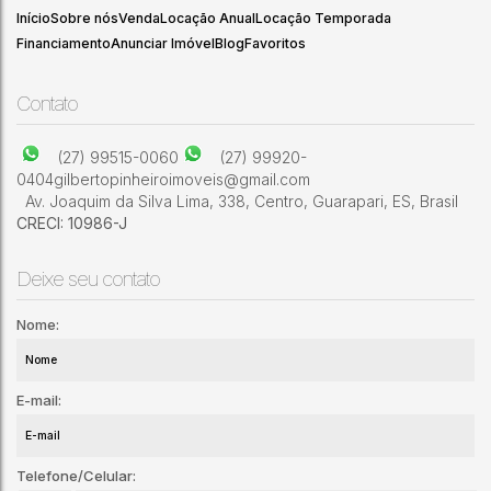
Completa, Próxima ao Lago de Nogueira
Início
Sobre nós
Venda
Locação Anual
Locação Temporada
Financiamento
Anunciar Imóvel
Blog
Favoritos
3
3
Contato
(27) 99515-0060
(27) 99920-
0404
gilbertopinheiroimoveis@gmail.com
Av. Joaquim da Silva Lima
,
338
,
Centro
,
Guarapari
,
ES
,
Brasil
CRECI: 10986-J
Deixe seu contato
Nome:
E-mail:
Telefone/Celular: