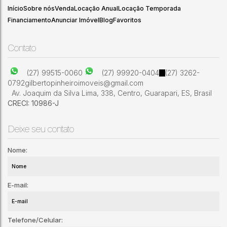
Início
Sobre nós
Venda
Locação Anual
Locação Temporada
Financiamento
Anunciar Imóvel
Blog
Favoritos
Contato
(27) 99515-0060
(27) 99920-0404
(27) 3262-
0792
gilbertopinheiroimoveis@gmail.com
Av. Joaquim da Silva Lima
,
338
,
Centro
,
Guarapari
,
ES
,
Brasil
CRECI: 10986-J
Deixe seu contato
Nome:
E-mail:
Telefone/Celular: